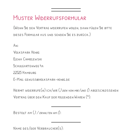
Muster Widerrufsformular
(Wenn Sie den Vertrag widerrufen wollen, dann füllen Sie bitte
dieses Formular aus und senden Sie es zurück.)
An:
Volkspark Honig
Elena Chmielewski
Schulgartenweg 4a
22525 Hamburg
E-Mail: genuss@volkspark-honig.de
Hiermit widerrufe(n) ich/wir (
) den von mir/uns (
) abgeschlossenen
Vertrag über den Kauf der folgenden Waren (*):
Bestellt am (
) / erhalten am (
):
Name des/der Verbraucher(s):